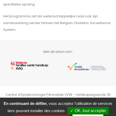
specifieke opvang.
Het programma zet als wetenschappelijke raad ook zijn
samenwerking verder binnen het Belgian Obstetric Surveillance
System.
Met de steun van :
Centre d’Epidémiologie Périnatale VZW - Veldkapelgaarde 30
bus 30.04 - 1200 Brussel. +32 2 436 15 55 -
perinatalite@cepip.be
En continuant de défiler,
vous acceptez l'utilisation de services
tiers pouvant installer des cookies
OK, tout accepter
CEpiP
- © Copyright 2026. All Rights Reserved.
Webprivacybeleid & cookies
-