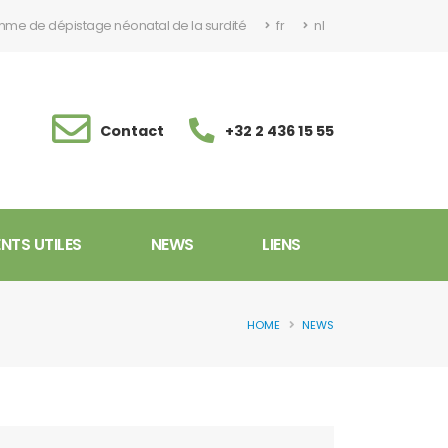
me de dépistage néonatal de la surdité
fr
nl
Contact
+32 2 436 15 55
TS UTILES
NEWS
LIENS
HOME
NEWS