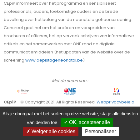
CEpiP informeert over het programma en sensibiliseert
professionals, ouders, toekomstige ouders en de brede
bevolking over het belang van de neonatale gehoorscreening.
Concreet gaat het om het creëren en verspreiden van
brochures of affiches, het op verzoek schrijven van informatieve
artikels en het samenwerken met ONE rond de digitale
communicatiemiddelen (het updaten van de website over de
screening
www.depistageneonatal.be
).
Met de steun van :
CEpiP
- © Copyright 2021. All Rights Reserved.
Webprivacybeleid
& cookies
-
Juridische kennisgeving
Als je doorgaat met het surfen op deze website, sta je alle diensten
van derden toe
OK, accepteer alle
Weiger alle cookies
Personaliseer