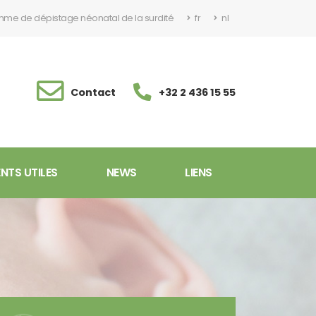
me de dépistage néonatal de la surdité
fr
nl
Contact
+32 2 436 15 55
TS UTILES
NEWS
LIENS